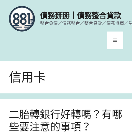
跳
至
債務掰掰｜債務整合貸款
主
整合負債／債務整合／整合貸款／債務協商／
要
內
容
選
單
信用卡
二胎轉銀行好轉嗎？有哪
些要注意的事項？