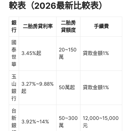
較表（2026最新比較表）
銀
二胎房
二胎房貸利率
手續費
行
貸額度
國
泰
20~150
3.45%起
貸款金額1%
世
萬
華
玉
山
3.27%~9.88%
50萬起
貸款金額1%
銀
起
行
台
新
50~300
12,000~15,000
3.92%~14%
銀
萬
元