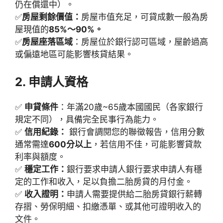
仍在償還中）。
✅
房屋剩餘價值：
房屋市值充足，可貸成數一般為房
屋現值的
85%～90%。
✅
房屋座落區域
：房屋位於銀行認可區域，屋齡過高
或偏遠地區可能影響核貸結果。
2. 申請人資格
✅
申貸條件
：年滿20歲~65歲本國國民（各家銀行
規定不同），具備完全民事行為能力。
✅
信用紀錄：
銀行會調閱您的聯徵報告，信用分數
通常需達
600分以上
，若信用不佳，可能影響貸款
利率與額度。
✅
穩定工作：
銀行要求申請人銀行要求申請人有穩
定的工作和收入，足以負擔二胎房貸的月付金。
✅
收入證明：
申請人需要提供給二胎房貸銀行薪轉
存摺、勞保明細、扣繳憑單、或其他可證明收入的
文件。