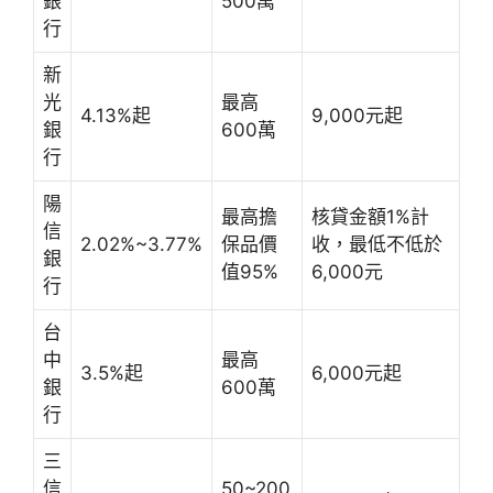
銀
500萬
行
新
光
最高
4.13%起
9,000元起
銀
600萬
行
陽
最高擔
核貸金額1%計
信
2.02%~3.77%
保品價
收，最低不低於
銀
值95%
6,000元
行
台
中
最高
3.5%起
6,000元起
銀
600萬
行
三
信
50~200