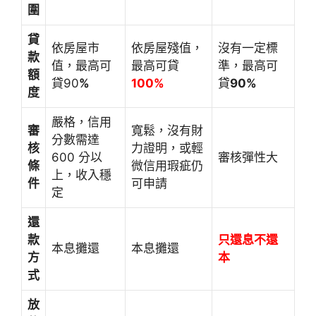
圍
貸
依房屋市
依房屋殘值，
沒有一定標
款
值，最高可
最高可貸
準，最高可
額
貸90
%
100%
貸
90%
度
嚴格，信用
審
寬鬆，沒有財
分數需達
核
力證明，或輕
600 分以
審核彈性大
條
微信用瑕疵仍
上，收入穩
件
可申請
定
還
款
只還息不還
本息攤還
本息攤還
方
本
式
放