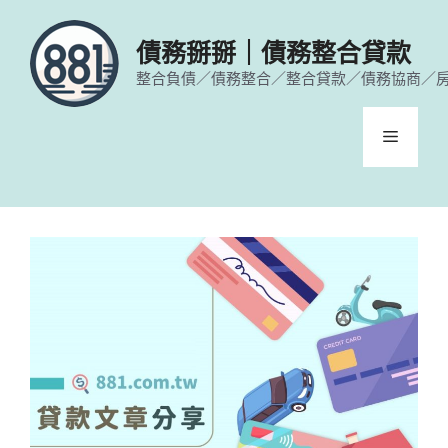
跳
至
債務掰掰｜債務整合貸款
主
整合負債／債務整合／整合貸款／債務協商／
要
內
容
選
單