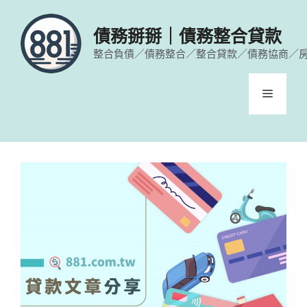
跳
至
債務掰掰｜債務整合貸款
主
整合負債／債務整合／整合貸款／債務協商／
要
內
容
選
單