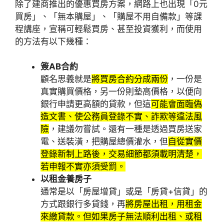
除了建商推出的優惠買房方案，網路上也出現「0元
買房」、「無本購屋」、「購屋不用自備款」等課
程講座，宣稱可輕鬆買房、甚至投資獲利，而使用
的方法有以下幾種：
簽AB合約
顧名思義就是
將買房合約分成兩份
，一份是
真實購買價格，另一份則墊高價格，以便向
銀行申請更高額的貸款，但這
可能會面臨偽
造文書、使公務員登錄不實、詐欺等違法風
險
，建議勿嘗試。還有一種是透過買房送家
電、送裝潢，把購屋總價灌水，但
自從實價
登錄新制上路後，交易細節都須載明清楚，
若申報不實亦須受罰。
以租金養房子
通常是以「房屋增貸」或是「房貸+信貸」的
方式跟銀行多貸錢，再
將房屋出租，用租金
來繳貸款。但如果房子無法順利出租、或租