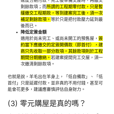
進度分期付款，完工後準備交屋時，再繳交
剩餘款項；而
所謂的工程期零付款，只是暫
緩繳交工程期款，等到建案完工後，須一次
補足剩餘款項，
等於只是把付款壓力延到最
後而已。
降低定簽金額
適用於尚未完工、或尚未開工的預售屋，
簽
約當下應繳交的定簽開價款（即首付），建
商只先收取一部分款項，其餘款項則於工程
期間分期繳納。
若建案提間完工交屋，須一
次繳清剩餘款項。
也就是說，羊毛出在羊身上，「低自備款」、「低
首付」只是延遲付款，並非真的不用付錢，甚至可
能會花更多，建議應審慎評估自身財力。
(3) 零元購屋是真的嗎？