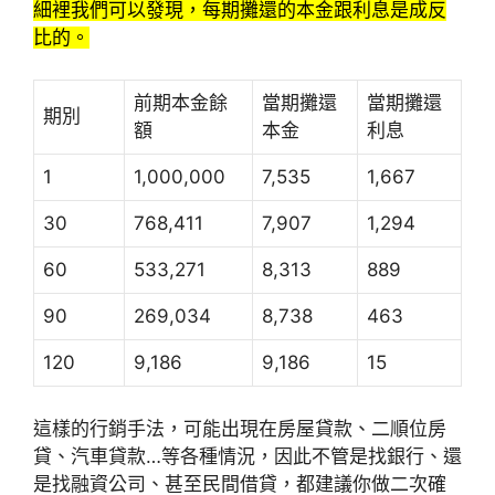
細裡我們可以發現，每期攤還的本金跟利息是成反
比的。
前期本金餘
當期攤還
當期攤還
期別
額
本金
利息
1
1,000,000
7,535
1,667
30
768,411
7,907
1,294
60
533,271
8,313
889
90
269,034
8,738
463
120
9,186
9,186
15
這樣的行銷手法，可能出現在房屋貸款、二順位房
貸、汽車貸款…等各種情況，因此不管是找銀行、還
是找融資公司、甚至民間借貸，都建議你做二次確