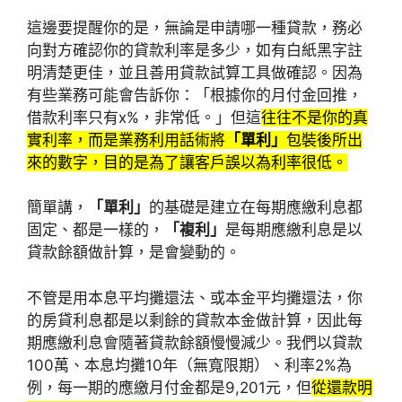
這邊要提醒你的是，無論是申請哪一種貸款，務必
向對方確認你的貸款利率是多少，如有白紙黑字註
明清楚更佳，並且善用貸款試算工具做確認。因為
有些業務可能會告訴你：「根據你的月付金回推，
借款利率只有x%，非常低。」但這
往往不是你的真
實利率，而是業務利用話術將
「單利」
包裝後所出
來的數字，目的是為了讓客戶誤以為利率很低。
簡單講，
「單利」
的基礎是建立在每期應繳利息都
固定、都是一樣的，
「複利」
是每期應繳利息是以
貸款餘額做計算，是會變動的。
不管是用本息平均攤還法、或本金平均攤還法，你
的房貸利息都是以剩餘的貸款本金做計算，因此每
期應繳利息會隨著貸款餘額慢慢減少。我們以貸款
100萬、本息均攤10年（無寬限期）、利率2%為
例，每一期的應繳月付金都是9,201元，但
從還款明