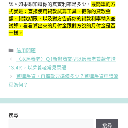
認。如果想知道你的真實利率是多少，
最簡單的方
式就是：直接使用貸款試算工具，把你的貸款金
額、貸款期限、以及對方告訴你的貸款利率輸入並
試算，看看算出來的月付金跟對方說的月付金是否
一樣。
分
信用問題
類
〈以房養老〉Ｑ1新辦商業型以房養老貸款年增
13.4%，以房養老常見問題
首購房貸，自備款要準備多少？首購房貸申請流
程為何？
搜尋
搜尋