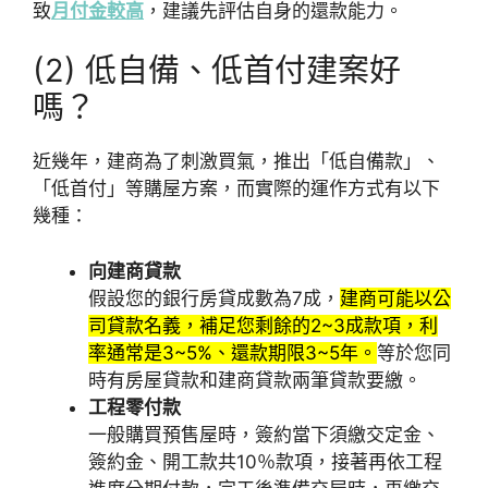
致
月付金較高
，建議先評估自身的還款能力。
(2) 低自備、低首付建案好
嗎？
近幾年，建商為了刺激買氣，推出「低自備款」、
「低首付」等購屋方案，而實際的運作方式有以下
幾種：
向建商貸款
假設您的銀行房貸成數為7成，
建商可能以公
司貸款名義，補足您剩餘的2~3成款項，利
率通常是3~5%、還款期限3~5年。
等於您同
時有房屋貸款和建商貸款兩筆貸款要繳。
工程零付款
一般購買預售屋時，簽約當下須繳交定金、
簽約金、開工款共10％款項，接著再依工程