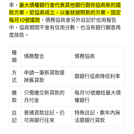
率，
最大債權銀行會代表其他銀行跟你協商新的還
款方案，若協商成立，以後就按照新的方案，固定
每月10號還款
，債務協商會另外註記於信用報告
中，協商期間不會有信用分數，也沒有銀行願意再
度放款。
種
債務整合
債務協商
類
方
申請一筆新貸款還
跟銀行協商降低利率
式
掉舊貸款
繳
只需繳交新貸款的
每月10號繳给最大債
款
月付金
權銀行
註
普通貸款註記，仍
特殊註記，數年內無
記
可與銀行往來
法跟銀行貸款