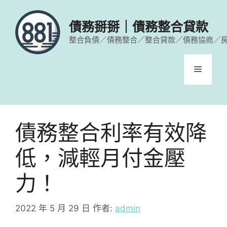
跳
至
債務掰掰｜債務整合貸款
主
整合負債／債務整合／整合貸款／債務協商／
要
內
容
選
單
債務整合利率有效降
低，減輕月付金壓
力！
2022 年 5 月 29 日
作者:
admin