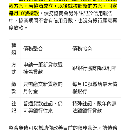
款方案，若協商成立，以後就按照新的方案，固定
每月10號還款
，債務協商會另外註記於信用報告
中，協商期間不會有信用分數，也沒有銀行願意再
度放款。
種
債務整合
債務協商
類
方
申請一筆新貸款還
跟銀行協商降低利率
式
掉舊貸款
繳
只需繳交新貸款的
每月10號繳给最大債
款
月付金
權銀行
註
普通貸款註記，仍
特殊註記，數年內無
記
可與銀行往來
法跟銀行貸款
整合負債可以幫助你改善目前的債務狀況，讓債務