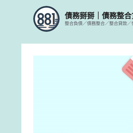
跳
至
債務掰掰｜債務整合
主
整合負債／債務整合／整合貸款／
要
內
容