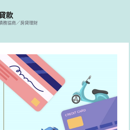
貸款
債務協商／房貸理財