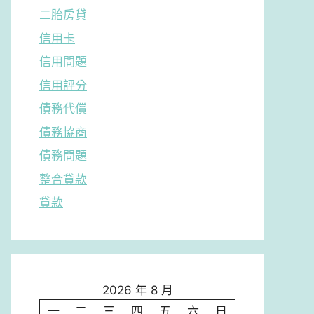
二胎房貸
信用卡
信用問題
信用評分
債務代償
債務協商
債務問題
整合貸款
貸款
2026 年 8 月
一
二
三
四
五
六
日