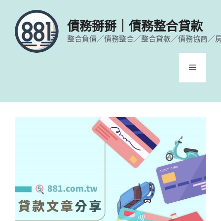
跳
至
債務掰掰｜債務整合貸款
主
整合負債／債務整合／整合貸款／債務協商／
要
內
容
選
單