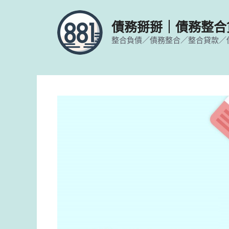
跳
至
債務掰掰｜債務整合
主
整合負債／債務整合／整合貸款／
要
內
容