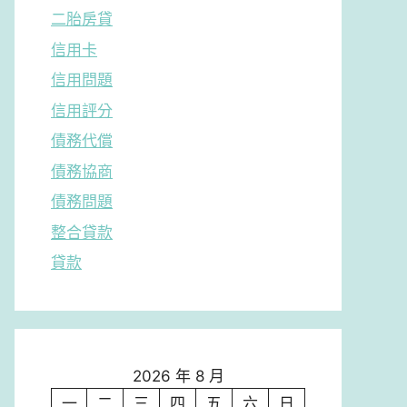
二胎房貸
信用卡
信用問題
信用評分
債務代償
債務協商
債務問題
整合貸款
貸款
2026 年 8 月
一
二
三
四
五
六
日