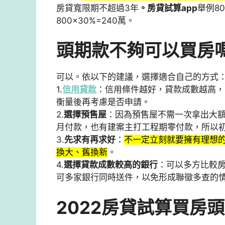
房貸寬限期不超過3年
。
房貸試算app
舉例8
800×30%=240萬。
頭期款不夠可以買房
可以。依以下的建議，選擇適合自己的方式
1.
信用貸款
：信用條件越好，貸款成數越高，
衡量後再考慮是否申請。
2.
選擇預售屋
：因為預售屋不需一次拿出大
月付款，也有建案主打工程期零付款，所以
3.
先求有再求好
：
不一定立刻就要擁有理想
換大、舊換新
。
4.
選擇貸款成數較高的銀行
：可以多方比較
可多家銀行同時送件，以免形成聯徵多查的
2022房貸試算買房
頭