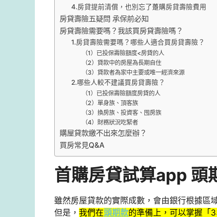
4.房貸提前清償，也別忘了躉購房貸壽險費用
房貸壽險五疑問 承保前必知
房貸壽險需要嗎？我該買房貸壽險嗎？
1.房貸壽險需要嗎？哪些人適合買房貸壽險？
（1）已投保壽險額度<房貸的人
（2）貸款中的房屋為長期自住
（3）貸款者為家中主要或唯一經濟來源
2.哪些人較不建議買房貸壽險？
（1）已投保壽險額度房貸的人
（2）單身族、頂客族
（3）換房族、投資客、囤房族
（4）財務狀況吃緊者
購屋貸款繳不出來怎麼辦？
買房常見Q&A
首購房貸試算app
頭
雖然房屋貸款的實際成數，會由銀行根據區
但是，
我們在
頭期款
的準備上，可以掌握「3