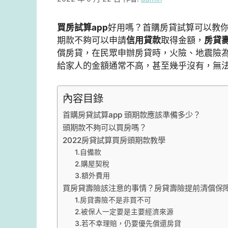
買房試算app
好用嗎？首購房貸試算可以教
期款不夠可以申請
信用貸款
取得金額，
房貸
償房貸，在民眾申辦房貸時，火險、地震險
給家人的金額通常不高，甚至幾乎沒有，無
內容目錄
首購房貸試算app 頭期款應該準備多少？
頭期款不夠可以買房嗎？
2022房貸試算買房頭期款教學
1.自備款
2.購屋契稅
3.額外費用
買房貸壽險該注意的事情？房貸壽險提前清償保
1.房貸壽險不是非買不可
2.被保人一定要是主要經濟來源
3.若不幸理賠，仍要優先償還房貸