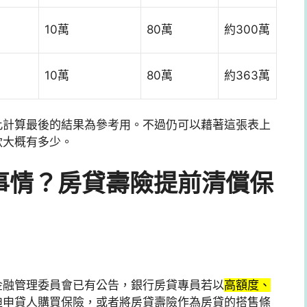
10萬
80萬
約300萬
10萬
80萬
約363萬
此計算最後的結果為參考用。不過仍可以藉著這張表上
款大概有多少。
事情？房貸壽險提前清償保
金融管理委員會已有公告，銀行房貸專員若以
高額度、
迫申貸人購買保險，或者將房貸壽險作為房貸的搭售條