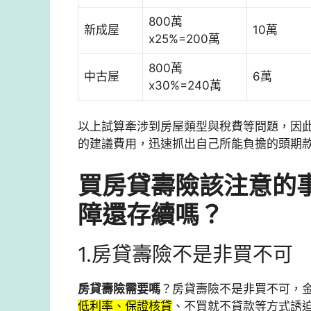
800萬
新成屋
10萬
x25%=200萬
800萬
中古屋
6萬
x30%=240萬
以上試算牽涉到房屋類型與稅費等問題，因
的建議費用，迅速抓出自己所能負擔的頭期
買房貸壽險該注意的
障還存續嗎？
1.房貸壽險不是非買不可
房貸壽險需要嗎
？房貸壽險不是非買不可，
低利率、保證核貸
、不買就不貸款等方式誘