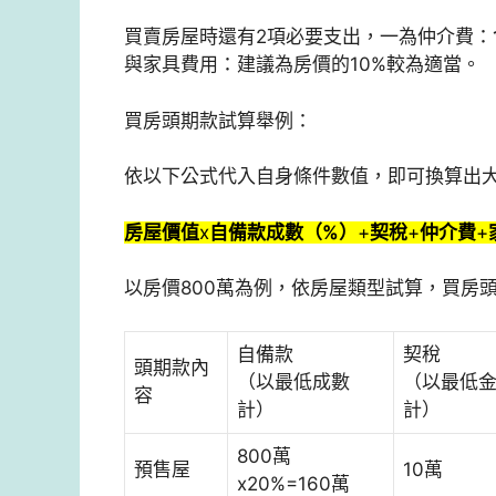
買賣房屋時還有2項必要支出，一為仲介費：
與家具費用：建議為房價的10%較為適當。
買房頭期款試算舉例：
依以下公式代入自身條件數值，即可換算出
房屋價值
x
自備款成數（%）
+
契稅
+
仲介費
+
以房價800萬為例，依房屋類型試算，買房
自備款
契稅
頭期款內
（以最低成數
（以最低
容
計）
計）
800萬
預售屋
10萬
x20%=160萬