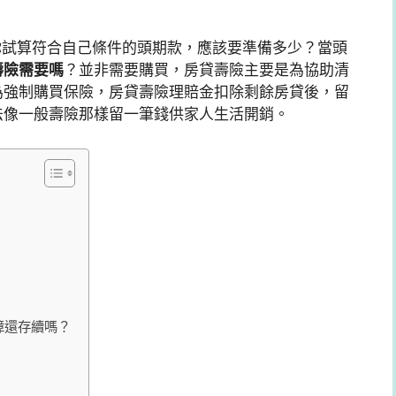
你試算符合自己條件的頭期款，應該要準備多少？當頭
壽險需要嗎
？並非需要購買，房貸壽險主要是為協助清
為強制購買保險，房貸壽險理賠金扣除剩餘房貸後，留
法像一般壽險那樣留一筆錢供家人生活開銷。
障還存續嗎？