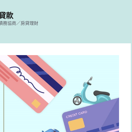
貸款
債務協商／房貸理財