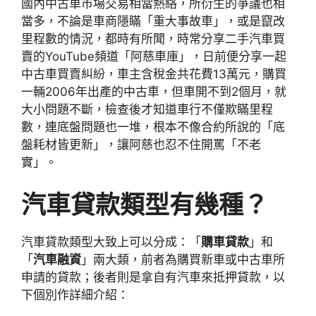
國內中古車市場交易相當熱絡，所衍生的爭議也相
當多，不論是車商隱瞞「重大事故車」，或是竄改
里程數的情況，都時有所聞，時常分享二手汽車買
賣的YouTube頻道「阿慈車庫」，日前便分享一起
中古車買賣糾紛，車主含稅金共花費13萬元，購買
一輛2006年出產的中古車，但車開不到2個月，就
大小問題不斷，檢查後才知道車行不僅欺瞞里程
數，連底盤問題也一堆，根本不像合約所說的「底
盤耗材皆更新」，讓阿慈也忍不住開罵「不老
實」。
汽車貸款類型有幾種？
汽車貸款類型大致上可以分成：「
購車貸款
」和
「
汽車融資
」兩大類，前者為購買新車或中古車所
申請的貸款；後者則是拿自有汽車來抵押貸款，以
下個別作詳細介紹：