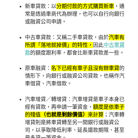
新車貸款：以
分期付款的方式購買新車
，通
常是透過車商代為辦理，也可以自行向銀行
或融資公司申請。
中古車貸款：又稱二手車貸款，由於
汽車有
所謂「落地就掉價」的特性，
因此
中古車貸
款
的額度跟利率，都會比新車貸款差一些。
原車融資：
名下已經有車子且沒有辦車貸
的
情形下，向銀行或融資公司貸款，也稱作汽
車借貸、汽車借款。
汽車增貸／轉增貸：汽車增貸是車子本身已
經有貸款，再申請一筆資金，
額度是依車子
的殘值
（也就是剩餘價值）
來計算
；汽車轉
增貸則是將車貸轉至另一間銀行或融資公
司，以爭取降低利率、延長還款期限、甚至
是多貸一筆資金。