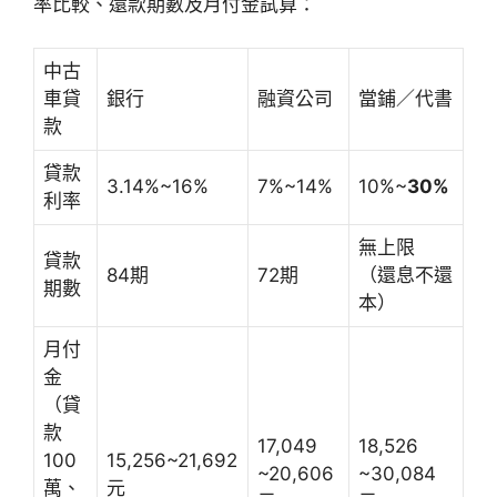
率比較、還款期數及月付金試算：
中古
車貸
銀行
融資公司
當鋪／代書
款
貸款
3.14%~16%
7%~14%
10%~
30%
利率
無上限
貸款
84期
72期
（還息不還
期數
本）
月付
金
（貸
款
17,049
18,526
100
15,256~21,692
~20,606
~30,084
萬、
元