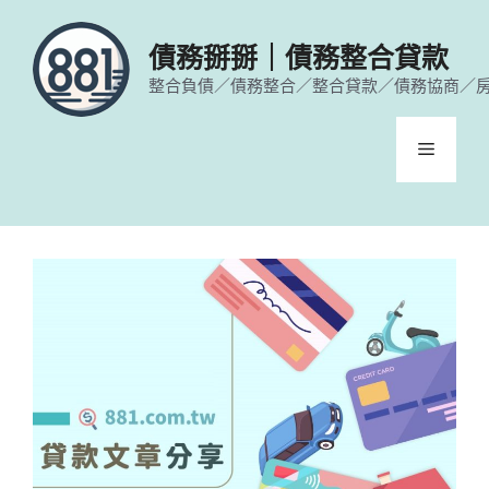
跳
至
債務掰掰｜債務整合貸款
主
整合負債／債務整合／整合貸款／債務協商／
要
內
容
選
單