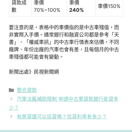
貸款成
車價
車價
車價150%
數
70%~100%
240%
要注意的是，表格中的車價指的是中古車殘值，而
非實際入手價。通常銀行和融資公司都是參考「天
書」、「權威車訊」的中古車行情表來估價，不同
廠牌、年份出廠的汽車也會有差，且每個月的中古
車殘值都可能會有變動。
新聞出處》民視新聞網
分
整合貸款
類
汽車汰舊補助限制 申請中古車貸款銀行能貸多
少？
有房貸還可以信貸嗎？信貸利率有多少？