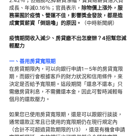
2.42％；但通膨吃掉薪資漲幅，實質總薪資落入負
成長、年減0.16％；官員表示，
除物價上漲外，服
務業囿於疫情、營運不佳，影響獎金發放，都是造
成實質薪資「倒退嚕」的原因。
（中時新聞網）
疫情期間收入減少、房貸繳不出怎麼辦？4招幫您減
輕壓力
一、善用房貸寬限期
在房貸期限內，可以向銀行申請1－5年的房貸寬限
期，而銀行會根據客戶的財力狀況和信用條件，來
決定是否給予寬限期。這段期間「還息不還本」只
需繳房貸利息，不需攤還本金，因此可暫時減輕每
個月的還款壓力。
如果您已使用房貸寬限期，還是可以跟銀行談談，
通常還款正常且已使用的寬限期仍在現行規定內
（合計不可超過貸款期限的1/3），還是有機會申請