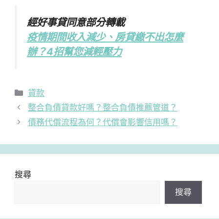
經好事貸同意部分轉載
疫情期間收入減少、房貸繳不出怎麼
辦？4招幫您減輕壓力
分
貸款
類
整合負債貸款好嗎？整合負債推薦管道？
債務代償流程為何？代償會影響信用嗎？
搜尋
搜尋