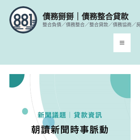
跳
至
債務掰掰｜債務整合貸款
主
整合負債／債務整合／整合貸款／債務協商／
要
內
容
選
單