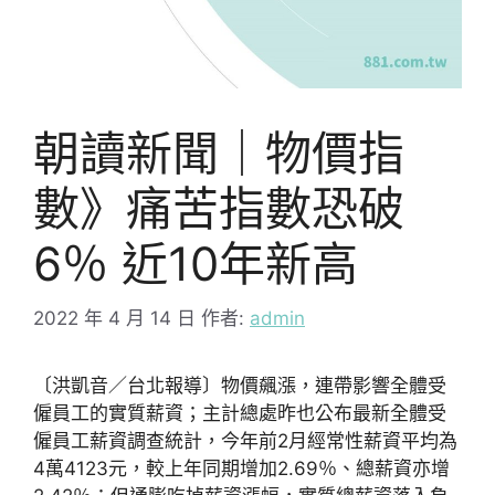
朝讀新聞｜物價指
數》痛苦指數恐破
6％ 近10年新高
2022 年 4 月 14 日
作者:
admin
〔洪凱音／台北報導〕物價飆漲，連帶影響全體受
僱員工的實質薪資；主計總處昨也公布最新全體受
僱員工薪資調查統計，今年前2月經常性薪資平均為
4萬4123元，較上年同期增加2.69％、總薪資亦增