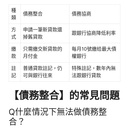
種
債務整合
債務協商
類
方
申請一筆新貸款還
跟銀行協商降低利率
式
掉舊貸款
繳
只需繳交新貸款的
每月10號繳给最大債
款
月付金
權銀行
註
普通貸款註記，仍
特殊註記，數年內無
記
可與銀行往來
法跟銀行貸款
【債務整合】的常見問題
Q
什麼情況下無法做債務整
合？