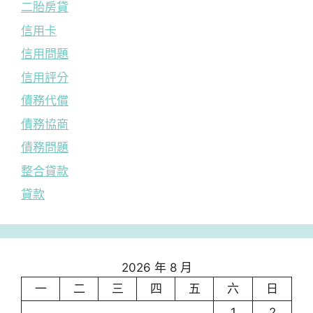
二胎房貸
信用卡
信用問題
信用評分
債務代償
債務協商
債務問題
整合貸款
貸款
2026 年 8 月
一
二
三
四
五
六
日
1
2